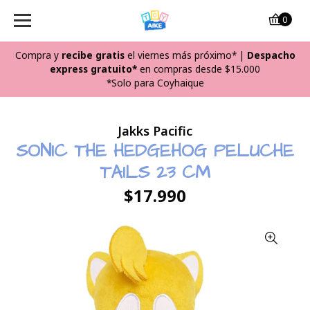
0
Compra y
recibe
gratis
el viernes más próximo*
|
Despacho
express gratuito*
en compras desde $15.000
*Solo para Coyhaique
Jakks Pacific
SONIC THE HEDGEHOG PELUCHE
TAILS 23 CM
$17.990