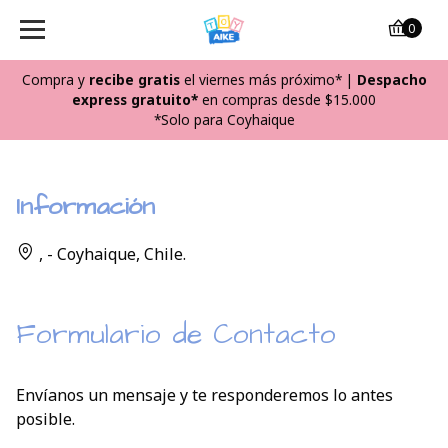
0
Compra y
recibe
gratis
el viernes más próximo*
|
Despacho
express gratuito*
en compras desde $15.000
*Solo para Coyhaique
Información
, - Coyhaique, Chile.
Formulario de Contacto
Envíanos un mensaje y te responderemos lo antes
posible.