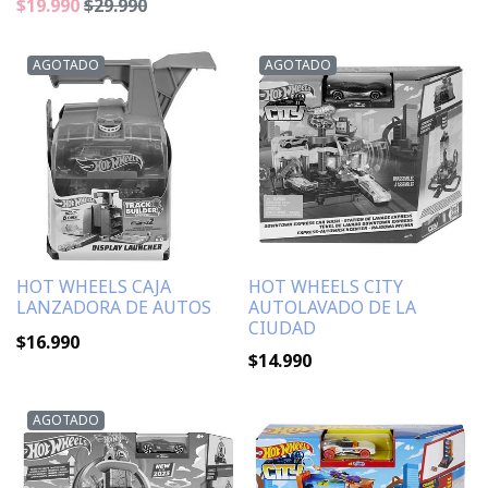
$19.990
$29.990
AGOTADO
AGOTADO
HOT WHEELS CAJA
HOT WHEELS CITY
LANZADORA DE AUTOS
AUTOLAVADO DE LA
CIUDAD
$16.990
$14.990
AGOTADO