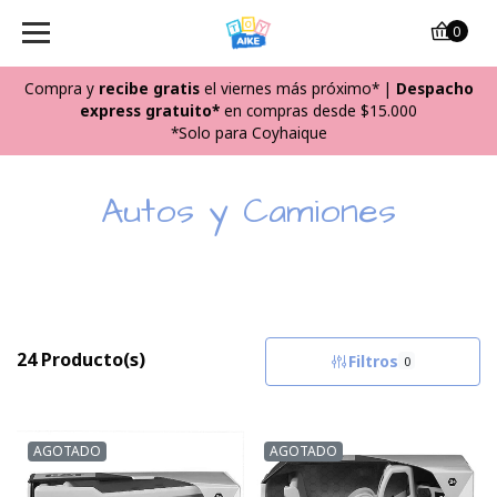
0
Compra y
recibe
gratis
el viernes más próximo*
|
Despacho
express gratuito*
en compras desde $15.000
*Solo para Coyhaique
Autos y Camiones
24 Producto(s)
Filtros
0
AGOTADO
AGOTADO