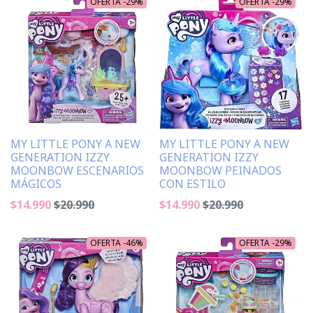
OFERTA -29%
OFERTA -29%
MY LITTLE PONY A NEW
MY LITTLE PONY A NEW
GENERATION IZZY
GENERATION IZZY
MOONBOW ESCENARIOS
MOONBOW PEINADOS
MÁGICOS
CON ESTILO
$14.990
$20.990
$14.990
$20.990
OFERTA -46%
OFERTA -29%