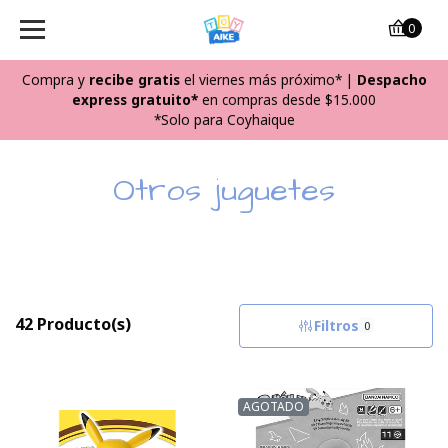
0
Compra y
recibe
gratis
el viernes más próximo*
|
Despacho
express gratuito*
en compras desde $15.000
*Solo para Coyhaique
Otros juguetes
42 Producto(s)
Filtros
0
AGOTADO