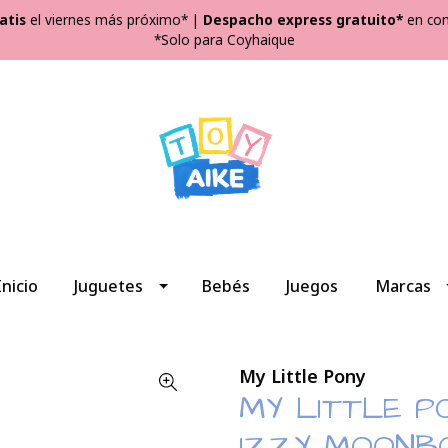
atis
el viernes más próximo*
|
Despacho express gratuito*
en com
*Solo para Coyhaique
Inicio
Juguetes
Bebés
Juegos
Marcas
My Little Pony
MY LITTLE P
IZZY MOONB