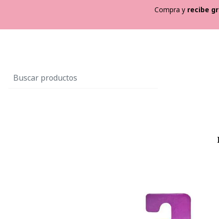
Compra y
recibe
gr