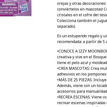
orejas y otras decoraciones
conviértelos en mascotas! Co
cristales en el cofre del te
Colecciona también el jugue
separado).
Es un estupendo regalo y un
recomendada: a partir de 5 
•CONOCE A IZZY MOONBOW: 
creativa y vive en el Bosque
tiene el pelo azul y moldea
•CREA MASCOTAS: Crea mulli
adhesivos en los pompones 
•MÁS DE 25 PIEZAS: Incluye 
Además, viene con un tocado
accesorios para manualida
•RECREA ESCENAS: Viene con
recrear escenas inspiradas 