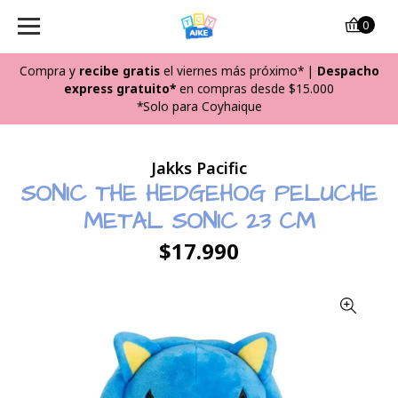
0
Compra y
recibe
gratis
el viernes más próximo*
|
Despacho
express gratuito*
en compras desde $15.000
*Solo para Coyhaique
Jakks Pacific
SONIC THE HEDGEHOG PELUCHE
METAL SONIC 23 CM
$17.990