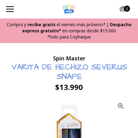
0
Compra y
recibe
gratis
el viernes más próximo*
|
Despacho
express gratuito*
en compras desde $15.000
*Solo para Coyhaique
Spin Master
VARITA DE HECHIZO SEVERUS
SNAPE
$13.990