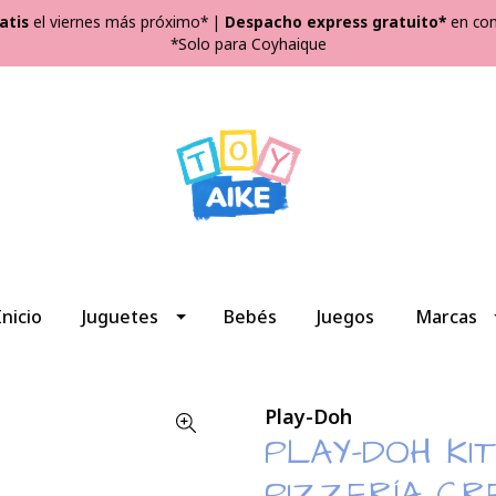
atis
el viernes más próximo*
|
Despacho express gratuito*
en com
*Solo para Coyhaique
Inicio
Juguetes
Bebés
Juegos
Marcas
Play-Doh
PLAY-DOH KI
PIZZERÍA CR