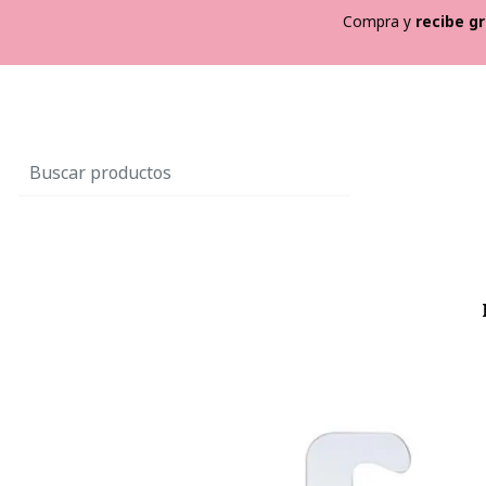
Compra y
recibe
gr