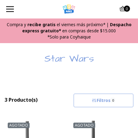
0
Compra y
recibe
gratis
el viernes más próximo*
|
Despacho
express gratuito*
en compras desde $15.000
*Solo para Coyhaique
Star Wars
3 Producto(s)
Filtros
0
AGOTADO
AGOTADO