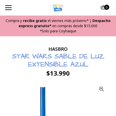
0
Compra y
recibe
gratis
el viernes más próximo*
|
Despacho
express gratuito*
en compras desde $15.000
*Solo para Coyhaique
HASBRO
STAR WARS SABLE DE LUZ
EXTENSIBLE AZUL
$13.990