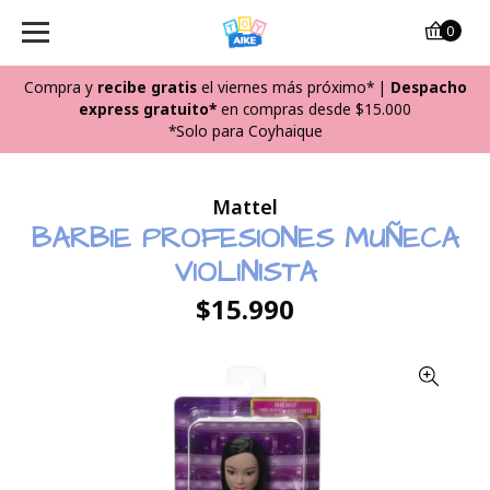
0
Compra y
recibe
gratis
el viernes más próximo*
|
Despacho
express gratuito*
en compras desde $15.000
*Solo para Coyhaique
Mattel
BARBIE PROFESIONES MUÑECA
VIOLINISTA
$15.990