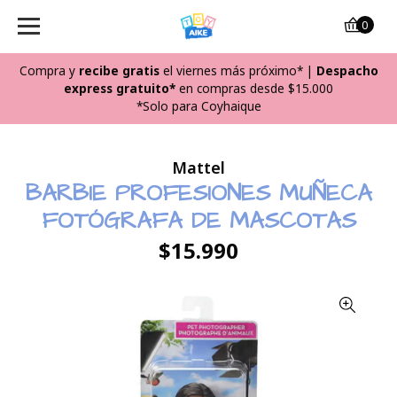
0
Compra y
recibe
gratis
el viernes más próximo*
|
Despacho
express gratuito*
en compras desde $15.000
*Solo para Coyhaique
Mattel
BARBIE PROFESIONES MUÑECA
FOTÓGRAFA DE MASCOTAS
$15.990