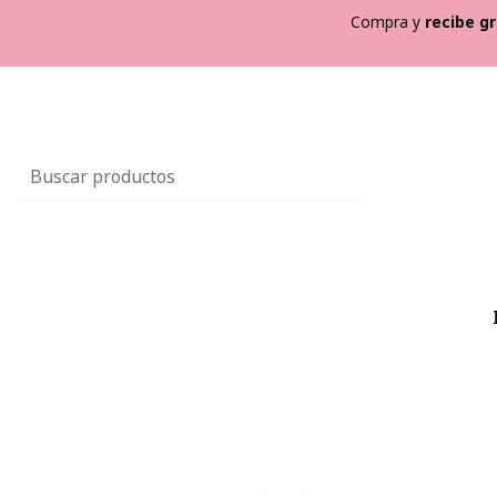
Compra y
recibe
gr