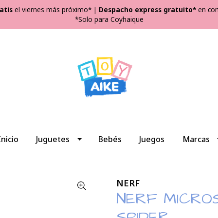
atis
el viernes más próximo*
|
Despacho express gratuito*
en com
*Solo para Coyhaique
Inicio
Juguetes
Bebés
Juegos
Marcas
NERF
NERF MICRO
SPIDER