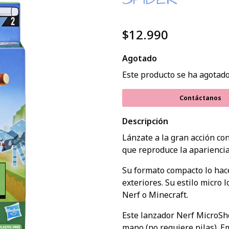
$12.990
Agotado
Este producto se ha agotado
Contáctanos
Descripción
Lánzate a la gran acción co
que reproduce la apariencia
Su formato compacto lo hace 
exteriores. Su estilo micro 
Nerf o Minecraft.
Este lanzador Nerf MicroSho
mano (no requiere pilas). E