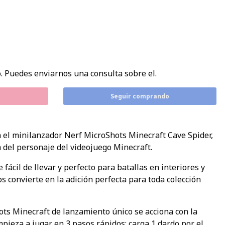
. Puedes enviarnos una consulta sobre el.
Seguir comprando
n el minilanzador Nerf MicroShots Minecraft Cave Spider,
 del personaje del videojuego Minecraft.
fácil de llevar y perfecto para batallas en interiores y
los convierte en la adición perfecta para toda colección
ts Minecraft de lanzamiento único se acciona con la
mpieza a jugar en 3 pasos rápidos: carga 1 dardo por el