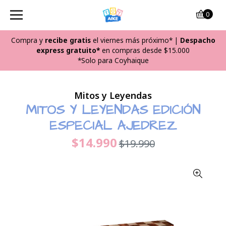
0
Compra y
recibe
gratis
el viernes más próximo*
|
Despacho
express gratuito*
en compras desde $15.000
*Solo para Coyhaique
Mitos y Leyendas
MITOS Y LEYENDAS EDICIÓN
ESPECIAL AJEDREZ
$14.990
$19.990