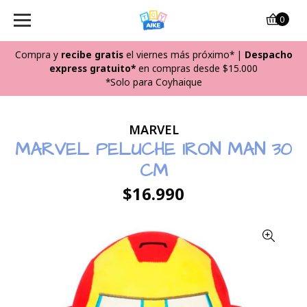
0
Compra y
recibe
gratis
el viernes más próximo*
|
Despacho
express gratuito*
en compras desde $15.000
*Solo para Coyhaique
MARVEL
MARVEL PELUCHE IRON MAN 30
CM
$16.990