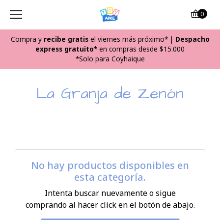
0
Compra y
recibe
gratis
el viernes más próximo*
|
Despacho
express gratuito*
en compras desde $15.000
*Solo para Coyhaique
La Granja de Zenón
No hay productos disponibles en
esta categoría.
Intenta buscar nuevamente o sigue
comprando al hacer click en el botón de abajo.